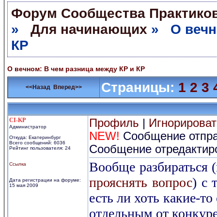
Форум Сообщества Практиков
»
Для начинающих
» О вечн
КР
О вечном: В чем разница между КР и КР
Страницы:
1
2
3
<<Назад
Вперед>>
CI-KP
Профиль
|
Игнорироват
Администратор
NEW!
Сообщение отправ
Откуда: Екатеринбург
Всего сообщений: 6036
Сообщение отредактиро
Рейтинг пользователя: 24
Вообще разбираться 
Ссылка
прояснять вопрос
) с 
Дата регистрации на форуме:
15 мая 2009
есть ли хоть какие-то
отдельным от конкуре