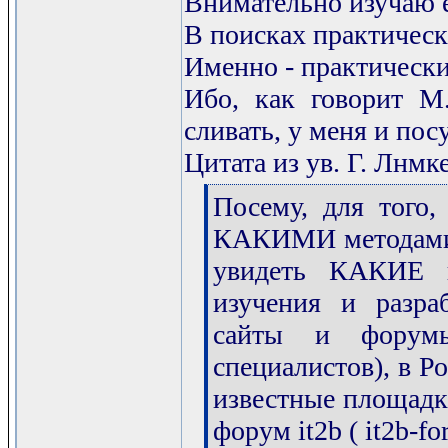
Внимательно изучаю е
В поисках практическ
Именно - практическ
Ибо, как говорит М
сливать, у меня и посу
Цитата из ув. Г. Лнмке
[q]
Посему, для того
КАКИМИ методами р
увидеть КАКИЕ 
изучения и разра
сайты и форумы
специалистов), в Р
известные площадки
форум it2b ( it2b-fo