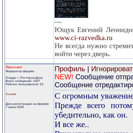
---
Ющук Евгений Леонидо
www.ci-razvedka.ru
Не всегда нужно стремит
войти через дверь.
Николаич
Профиль
|
Игнорироват
Модератор форума
NEW!
Сообщение отправ
Откуда: г. Ростов-на-Дону
Всего сообщений: 1007
Сообщение отредактиро
Рейтинг пользователя: 24
С огромным уважение
Ссылка
Прежде всего потом
Дата регистрации на форуме:
7 июня 2009
убедительно, как он.
И все же..