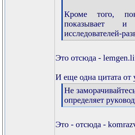
Кроме того, по
показывает и 
исследователей-разв
[/q]
Это отсюда - lemgen.l
И еще одна цитата от у
[q]
Не заморачивайтес
определяет руковод
[/q]
Это - отсюда - komraz