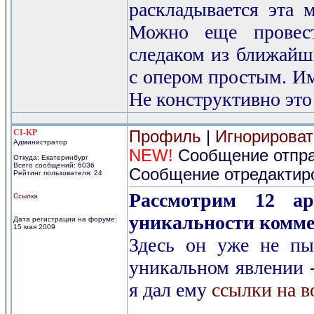
раскладывается эта м
Можно еще провес
следаком из ближайш
с опером простым. Им
Не конструктивно это
CI-KP
Профиль
|
Игнорироват
Администратор
NEW!
Сообщение отправ
Откуда: Екатеринбург
Всего сообщений: 6036
Сообщение отредактиро
Рейтинг пользователя: 24
Рассмотрим 12 а
Ссылка
уникальности комме
Дата регистрации на форуме:
15 мая 2009
Здесь он уже не пы
уникальном явлении -
я дал ему
ссылки на в