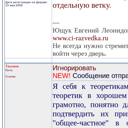
Дата регистрации на форуме:
отдельную ветку.
15 мая 2009
---
Ющук Евгений Леонидо
www.ci-razvedka.ru
Не всегда нужно стремит
войти через дверь.
Тихонов
Игнорировать
Гость
NEW!
Сообщение отправ
Ссылка
Я себя к теоретикам
теоретик в хорошем
грамотно, понятно д
подтвердить их при
"общее-частное" в