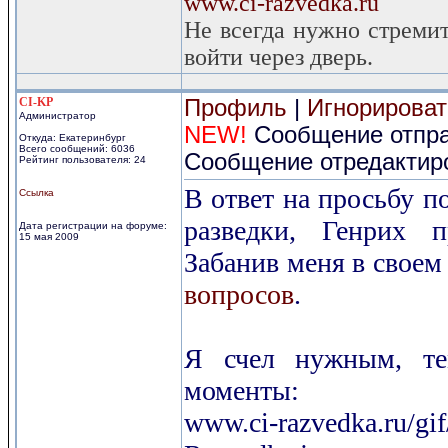
www.ci-razvedka.ru
Не всегда нужно стремит
войти через дверь.
CI-KP
Профиль
|
Игнорироват
Администратор
NEW!
Сообщение отправ
Откуда: Екатеринбург
Всего сообщений: 6036
Сообщение отредактиро
Рейтинг пользователя: 24
В ответ на просьбу п
Ссылка
разведки, Генрих 
Дата регистрации на форуме:
15 мая 2009
Забанив меня в своем
вопросов
.
Я счел нужным, те
моменты:
www.ci-razvedka.ru/g