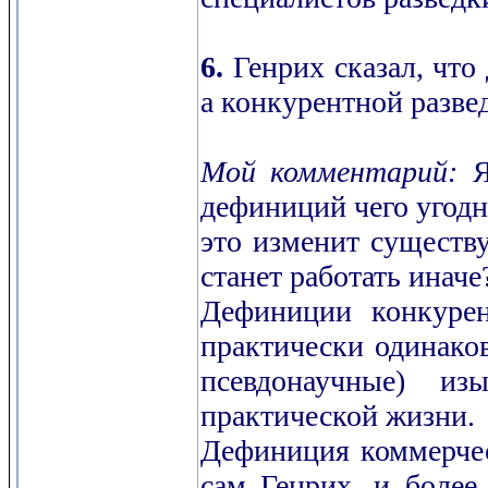
6.
Генрих сказал, что
а конкурентной разве
Мой комментарий:
Я
дефиниций чего угодно
это изменит существ
станет работать иначе
Дефиниции конкурен
практически одинаков
псевдонаучные) и
практической жизни.
Дефиниция коммерчес
сам Генрих, и более