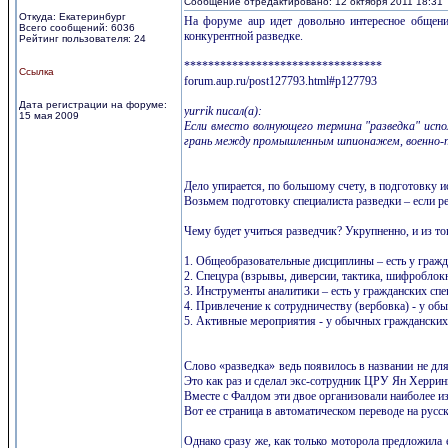
Сообщение отредактировано: 12 октября 2011 18:31
Откуда: Екатеринбург
На форуме aup идет довольно интересное общени
Всего сообщений: 6036
конкурентной разведке.
Рейтинг пользователя: 24
*********************************
Ссылка
forum.aup.ru/post127793.html#p127793
Дата регистрации на форуме:
yurrik писал(а):
15 мая 2009
Если вместо волнующего термина "разведка" испо
грань между промышленным шпионажем, военно-пр
Дело упирается, по большому счету, в подготовку и
Возьмем подготовку специалиста разведки – если ре
Чему будет учиться разведчик? Укрупненно, и из то
1. Общеобразовательные дисциплины – есть у гражд
2. Спецура (взрывы, диверсии, тактика, шифроблокно
3. Инструменты аналитики – есть у гражданских сп
4. Привлечение к сотрудничеству (вербовка) - у об
5. Активные мероприятия - у обычных гражданских 
Слово «разведка» ведь появилось в названии не дл
Это как раз и сделал экс-сотрудник ЦРУ Ян Херринг
Вместе с Фалдом эти двое организовали наиболее из
Вот ее страница в автоматическом переводе на русс
Однако сразу же, как только моторола предложила 