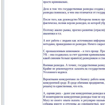
просто криминально.
Дело в том что государственная разведка создана
разведка появилась, и чем она отличается от госуда
После того, как руководство Моторолы поняло проб
фактически, полная версия разведки, из которой убр
Поэтому анализ рынка, прогноз развития (отрасли)
аналитики и т.п.
А вот работа с людьми как источниками информаци
методами, пришедшими из разведки. Ничего сакральн
С промышленным шпионажем – и того проще. Промы
УК – она создавалась за счет удаления криминальн
какой синоним больше нравится) разведчиком и ст
Военная разведка. А точнее, государственная разве
Крайне не рекомендуется залазить на государствен
Уголовного кодекса.
Вероятными конкурентами по бизнесу работа конк
конкурентной среде. В среде обитания предприятия
решать) та единственная, что есть.
А, оценив риск – далее уже конкурентная разведка 
И мониторингом конкурентная разведка тоже не огр
Могу из своего опыта сказать: я регулярно оказ
собраны вместе и отточены до совершенства), мо