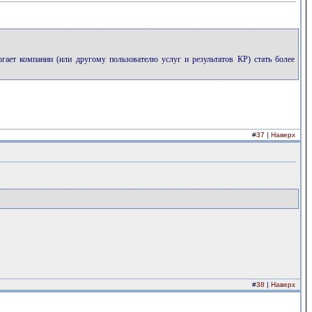
могает компании (или другому пользователю услуг и результатов КР) стать более
#
37
|
Наверх
#
38
|
Наверх