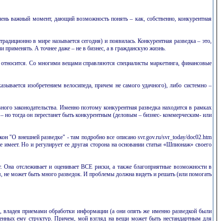
очень важный момент, дающий возможность понять – как, собственно, конкурентная
традиционно в мире называется сегодня) и появилась. Конкурентная разведка – это,
ли применять. А точнее даже – не в бизнес, а в гражданскую жизнь.
дке относится. Со многими вещами справляются специалисты маркетинга, финансовые
азывается изобретением велосипеда, причем не самого удачного), либо системно –
о законодательства. Именно поэтому конкурентная разведка находится в рамках
 – но тогда он перестанет быть конкурентным (деловым – бизнес- коммерческим- или
он "О внешней разведке" - там подробно все описано svr.gov.ru/svr_today/doc02.htm
е имеет. Но и регулирует ее другая сторона на основании статьи «Шпионаж» своего
. Она отслеживает и оценивает ВСЕ риски, а также благоприятные возможности в
, не может быть много разведок. И проблемы должна видеть и решать (или помогать
я, владея приемами обработки информации (а они опять же именно разведкой были
венных ему структур. Причем, мой взгляд на вещи может быть нестандартным для