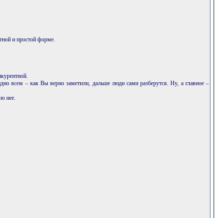
ятной и простой форме.
нкурентной.
идно всем – как Вы верно заметили, дальше люди сами разберутся. Ну, а главное –
но нее.