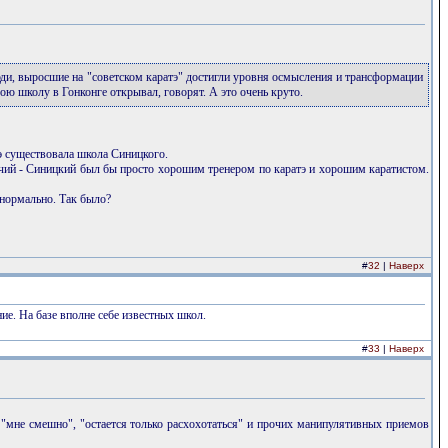
юди, выросшие на "советском каратэ" достигли уровня осмысления и трансформации
вою школу в Гонконге открывал, говорят. А это очень круто.
э существовала школа Синицкого.
личий - Синицкий был бы просто хорошим тренером по каратэ и хорошим каратистом.
 нормально. Так было?
#
32
|
Наверх
ие. На базе вполне себе известных школ.
#
33
|
Наверх
"мне смешно", "остается только расхохотаться" и прочих манипулятивных приемов