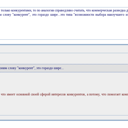
я только конкурентами, то по аналогии справедливо считать, что коммерческая разведка 
м слову "конкурент", это гораздо шире...это типа "возможности выбора наилучшего и
оним слову "конкурент", это гораздо шире...
у, что имеет основной своей сферой интересов конкурентов, а потому, что помогает ко