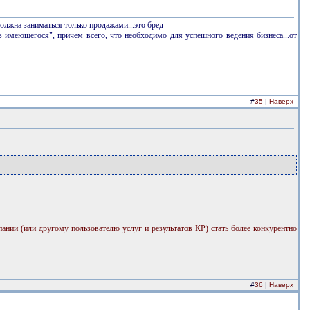
должна заниматься только продажами...это бред
з имеющегося", причем всего, что необходимо для успешного ведения бизнеса...от
#
35
|
Наверх
мпании (или другому пользователю услуг и результатов КР) стать более конкурентно
#
36
|
Наверх