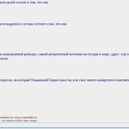
сти целей состоит в том, что она:
сти кадрового состава состоит в том, что она:
 конкурентной разведке, самый авторитетный источник на сегодня в мире, адрес: scip.org/
ности.
просом, на который Уважаемый Генрих пока так и не смог ничего конкретного пояснить
internet.ru
;
www.ci-razvedka.ru
 где можно войти через дверь.