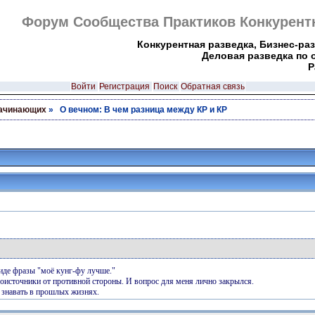
Форум Сообщества Практиков Конкурентн
Конкурентная разведка, Бизнес-ра
Деловая разведка по 
Р
Войти
Регистрация
Поиск
Обратная связь
начинающих
» О вечном: В чем разница между КР и КР
иде фразы "моё кунг-фу лучше."
воисточники от противной стороны. И вопрос для меня лично закрылся.
е знавать в прошлых жизнях.