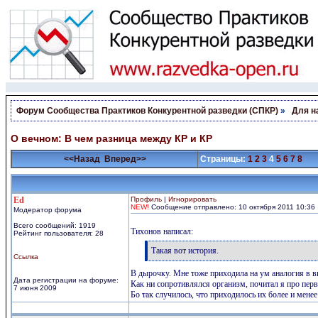
Форум Сообщества Практиков Конкурентной разведки (СПКР)
»
Для 
О вечном: В чем разница между КР и КР
<<Назад
Вперед>>
Страницы:
1
2
3
4
5
6
7
8
Ed
Профиль
|
Игнорировать
NEW!
Сообщение отправлено: 10 октября 2011 10:36
Модератор форума
Всего сообщений: 1919
Тихонов написал:
Рейтинг пользователя: 28
[q]
Такая вот история.
Ссылка
[/q]
В дырочку. Мне тоже приходила на ум аналогия в в
Дата регистрации на форуме:
Как ни сопротивлялся организм, почитал я про пер
7 июня 2009
Бо так случилось, что приходилось их более и мене