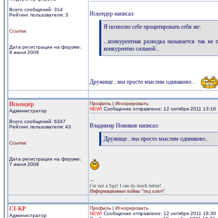
Всего сообщений: 314
Искендер написал:
Рейтинг пользователя: 3
[q]
Я позволю себе процитировать себя же:
Ссылка
...конкурентная разведка называется так не
Дата регистрации на форуме:
конкурентно сильной...
8 июня 2009
[/q]
Дружище...мы просто мыслим одинаково...
Искендер
Профиль
|
Игнорировать
NEW!
Сообщение отправлено: 12 октября 2011 13:16
Администратор
Всего сообщений: 6347
Владимир Новиков написал:
Рейтинг пользователя: 43
[q]
Дружище...мы просто мыслим одинаково..
Ссылка
[/q]
Дата регистрации на форуме:
7 июня 2009
---
I`m not a Spy! I can do much better!
Информационные войны "под ключ"
CI-KP
Профиль
|
Игнорировать
NEW!
Сообщение отправлено: 12 октября 2011 18:30
Администратор