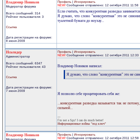
Владимир Новиков
Профиль
|
Игнорировать
NEW!
Сообщение отправлено: 12 октября 2011 11:58
Модератор форума
Если считать, что конкурентная разведка занимаетс
Всего сообщений: 314
Я думаю, что слово "конкурентная" это не синони
Рейтинг пользователя: 3
туалетной бумаги до ноухау...
Ссылка
Дата регистрации на форуме:
8 июня 2009
Искендер
Профиль
|
Игнорировать
NEW!
Сообщение отправлено: 12 октября 2011 12:33
Администратор
Всего сообщений: 6347
Владимир Новиков написал:
Рейтинг пользователя: 43
[q]
Я думаю, что слово "конкурентная" это не син
Ссылка
[/q]
Дата регистрации на форуме:
7 июня 2009
Я позволю себе процитировать себя же:
...конкурентная разведка называется так не потом
сильной...
---
I`m not a Spy! I can do much better!
Информационные войны "под ключ"
Владимир Новиков
Профиль
|
Игнорировать
NEW!
Сообщение отправлено: 12 октября 2011 12:58
Модератор форума