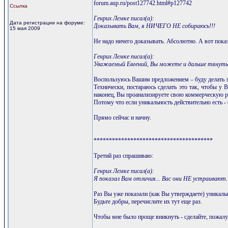
forum.aup.ru/post127742.html#p127742
Ссылка
Генрих Лемке писал(а):
Дата регистрации на форуме:
Доказывать Вам, я НИЧЕГО НЕ собираюсь!!!
15 мая 2009
Не надо ничего доказывать. Абсолютно. А вот показа
Генрих Лемке писал(а):
Уважаемый Евгений, Вы можете и дальше тянуть э
Воспользуюсь Вашим предложением – буду делать эт
Технически, постараюсь сделать это так, чтобы у 
наконец, Вы проанализируете свою коммерческую ра
Потому что если уникальность действительно есть - 
Прямо сейчас и начну.
***************************************
Третий раз спрашиваю:
Генрих Лемке писал(а):
Я показал Вам отличия... Вас они НЕ устраивают...
Раз Вы уже показали (как Вы утверждаете) уникальн
Будьте добры, перечислите их тут еще раз.
Чтобы мне было проще вникнуть - сделайте, пожалу