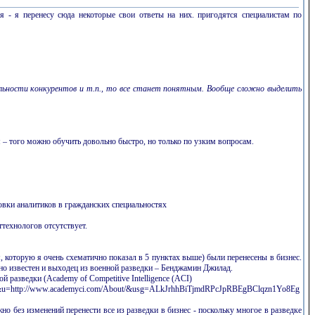
 - я перенесу сюда некоторые свои ответы на них. пригодятся специалистам по
тельности конкурентов и т.п., то все станет понятным. Вообще сложно выделить
я – того можно обучить довольно быстро, но только по узким вопросам.
овки аналитиков в гражданских специальностях
технологов отсутствует.
, которую я очень схематично показал в 5 пунктах выше) были перенесены в бизнес.
рно известен и выходец из военной разведки – Бенджамин Джилад.
разведки (Academy of Competitive Intelligence (ACI)
n&tl=ru&u=http://www.academyci.com/About/&usg=ALkJrhhBiTjmdRPcJpRBEgBClqzn1Yo8Eg
о без изменений перенести все из разведки в бизнес - поскольку многое в разведке