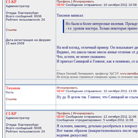
CI-KP
Профиль
|
Игнорировать
NEW!
Сообщение отправлено: 10 октября 2011 10:58
Администратор
Откуда: Екатеринбург
Тихонов написал:
Всего сообщений: 6036
Рейтинг пользователя: 24
[q]
Но были и более интересные явления. Прежде 
- т.е. уровня мастера. Только некоторые прям
Ссылка
[/q]
Дата регистрации на форуме:
15 мая 2009
На мой взгляд, отличный пример. Он показывает дв
Видимо, эта школа также имела явные отличия от д
Что, кстати, не менее уважаемо.
И приехал Синицкий в Гонконг, как я понимаю, со ш
---
Ющук Евгений Леонидович, профессор УрГЭУ.
www.razvedka-
Не всегда нужно стремиться совершать кражу со взломом там,
Тихонов
Игнорировать
NEW!
Сообщение отправлено: 10 октября 2011 13:09
Гость
Ну да. В целом так. Главное, что Синицкий не ссыл
Ссылка
CI-KP
Профиль
|
Игнорировать
NEW!
Сообщение отправлено: 12 октября 2011 11:06
Администратор
Сообщение отредактировано: 5 ноября 2011 11:06
Откуда: Екатеринбург
Я склонен, наконец, детально разобраться в вопрос
Всего сообщений: 6036
Вот таким образом (выкристализовалось после пар
Рейтинг пользователя: 24
ведения дискуссии):