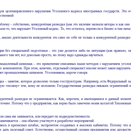
 для целенаправленного нарушения Уголовного кодекса иностранных государств. Это 
рственной
лему - собственно, конкурентная разведка (как это явление назвали авторы и как оно 
али то, что нарушает Уголовный кодекс. То, что осталось, перенесли в бизнес и там нача
, анализ деятельности конкурентов это само по себе не только к конкурентной разве
и без специальной подготовки – это уже делается либо по интуиции (как правило, ок
ого там нет, все довольно просто, но этому надо однажды научиться.
шленный шпионаж – это применение описанных выше методов с нарушением уголовног
ых компонентов. При этом, конечно, отдельный специалист вполне может закон нарушить
анет промышленным шпионом. Уголовником, короче говоря.
дка – занятие, которое дозволено только госструктурам. Например, есть Федеральный зак
ную «поляну» тем, кому не положено. Государственная разведка никаких ограничений н
урентной разведки не ограничивается. Как, впрочем, и имеющимися в данный момент
, точнее. Потому что у предприятия, как верно было замечено моим коллегой Тихоновым
или сама им занимается, или передает по подведомственности.
аничивается – она обычно участвует в разработке мероприятий.
ываюсь в кризисных штабах, экспромтом созданных в высоких кабинетах. Потому что 
гу дать полезный совет. Естественно, осуществимый силами предприятия или дружест