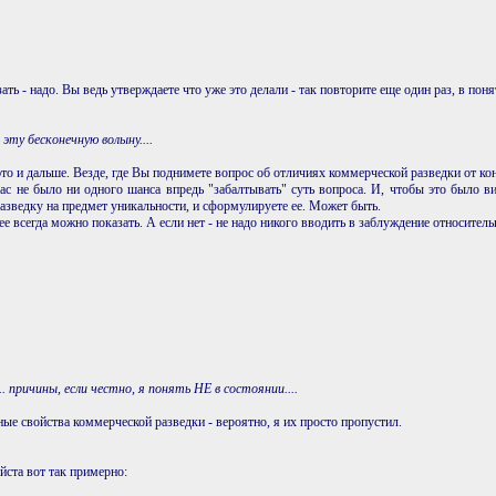
ть - надо. Вы ведь утверждаете что уже это делали - так повторите еще один раз, в пон
ту бесконечную волыну....
о и дальше. Везде, где Вы поднимете вопрос об отличиях коммерческой разведки от ко
Вас не было ни одного шанса впредь "забалтывать" суть вопроса. И, чтобы это было в
зведку на предмет уникальности, и сформулируете ее. Может быть.
ее всегда можно показать. А если нет - не надо никого вводить в заблуждение относитель
 причины, если честно, я понять НЕ в состоянии....
ые свойства коммерческой разведки - вероятно, я их просто пропустил.
йста вот так примерно: