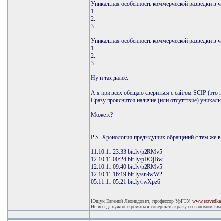
Уникальная особенность коммерческой разведки в ча
1.
2.
3.
Уникальная особенность коммерческой разведки в ча
1.
2.
3.
Ну и так далее.
А я при всех обещаю свериться с сайтом SCIP (это по
Сразу прояснится наличие (или отсутствие) уникаль
Можете?
P.S. Хронология предыдущих обращений с тем же во
11.10.11 23:33 bit.ly/p2RMv5
12.10.11 00:24 bit.ly/pDOjBw
12.10.11 09:40 bit.ly/p2RMv5
12.10.11 16:19 bit.ly/sn9wW2
05.11.11 05:21 bit.ly/rwXpz6
---
Ющук Евгений Леонидович, профессор УрГЭУ.
www.razvedka-
Не всегда нужно стремиться совершать кражу со взломом там,