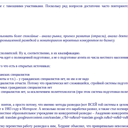
е с тамошними участниками. Поскольку ряд вопросов достаточно часто повторяются
льзовать более спокойные - анализ рынка, прогноз развития (отрасли), анализ дея
омышленной разведкой и мониторингом вероятных конкурентов по бизнесу.
сполнителей. Ну и, соответственно, в их квалификацию.
чь идет о полноценной подготовке, а не о подготовке агента из числа местного населени
го что есть в открытых источниках:
анских специалистов
ты и т.п.) – у гражданских специалистов нет, но им и не надо
ециалистов отчасти. Потому что практически нет сложившейся, стройной системы подгот
ычных гражданских специалистов нет
специалистов нет, за исключением политтехнологов (при этом система подготовки полит
я понтов, а просто потому, что именно методы разведки (вот ВСЕЙ той системы в целом
 в 1983 году в Мотороле. А несколько позже его наработки развил, и также стал всеми
вестное образовательное учреждение по конкурентной разведке – Академию конкурентной 
кий: translate.googleusercontent.com/translate_c?hl=ru&rurl=translate.google.ru&sl=e
ему перенестми работу разведки к ним, Херринг объяснил, что принципиально невозможн