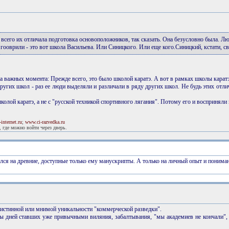
всего их отличала подготовка основоположников, так сказать. Она безусловно была. Л
о гооврили - это вот школа Васильева. Или Синицкого. Или еще кого.Синицкий, кстати, с
а важных момента: Прежде всего, это было школой каратэ. А вот в рамках школы карат
ругих школ - раз ее люди выделяли и различали в ряду других школ. Не будь этих от
колой каратэ, а не с "русской техникой спортивного лягания". Потому его и восприняли
internet.ru
;
www.ci-razvedka.ru
 где можно войти через дверь.
ался на древние, доступные только ему манускрипты. А только на личный опыт и пониман
е истинной или мнимой уникальности "коммерческой разведки".
ы дней ставших уже привычными виляния, забалтывания, "мы академиев не кончали", 