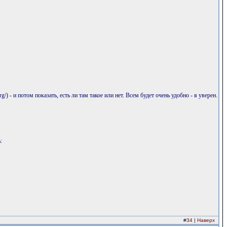
) - и потом показать, есть ли там такое или нет. Всем будет очень удобно - я уверен.
:
#
34
|
Наверх